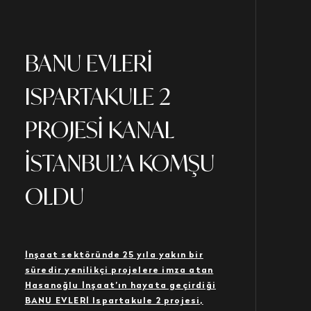
BANU EVLERİ
ISPARTAKULE 2
PROJESİ KANAL
İSTANBUL’A KOMŞU
OLDU
İnşaat sektöründe 25 yıla yakın bir
süredir yenilikçi projelere imza atan
Hasanoğlu İnşaat’ın hayata geçirdiği
BANU EVLERİ Ispartakule 2 projesi,