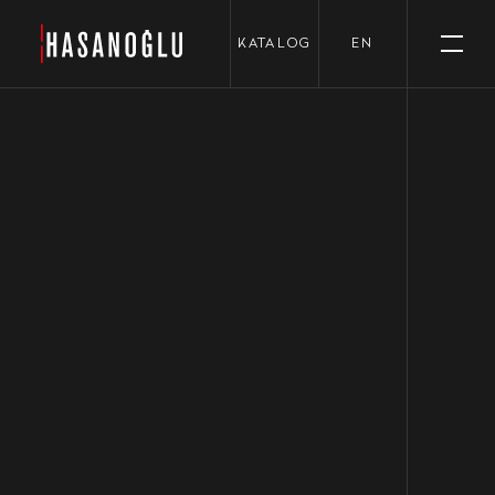
›
KATALOG
EN