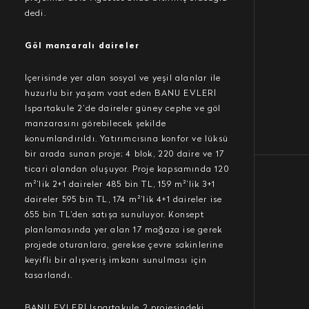
dedi.
Göl manzaralı daireler
İçerisinde yer alan sosyal ve yeşil alanlar ile
huzurlu bir yaşam vaat eden BANU EVLERİ
Ispartakule 2’de daireler güney cephe ve göl
manzarasını görebilecek şekilde
konumlandırıldı. Yatırımcısına konfor ve lüksü
bir arada sunan proje; 4 blok, 220 daire ve 17
ticari alandan oluşuyor. Proje kapsamında 120
m²’lik 2+1 daireler 485 bin TL, 159 m²’lik 3+1
daireler 595 bin TL, 174 m²’lik 4+1 daireler ise
655 bin TL’den satışa sunuluyor. Konsept
planlamasında yer alan 17 mağaza ise gerek
projede oturanlara, gerekse çevre sakinlerine
keyifli bir alışveriş imkanı sunulması için
tasarlandı.
BANU EVLERİ Ispartakule 2 projesindeki