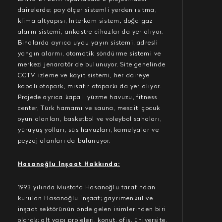
dairelerde; pay ölçer sistemli yerden ısıtma,
klima altyapısı, İnterkom sistem
,
doğalgaz
alarm sistemi, ankastre cihazlar da yer alıyor.
Binalarda ayrıca uydu yayın sistemi, adresli
yangın alarmı, otomatik söndürme sistemi ve
merkezi jenaratör de bulunuyor. Site genelinde
CCTV izleme ve kayıt sistemi, her daireye
kapalı otopark, misafir otoparkı da yer alıyor.
Projede ayrıca kapalı yüzme havuzu, fitness
center, Türk hamamı ve sauna, mescit, çocuk
oyun alanları, basketbol ve voleybol sahaları,
yürüyüş yolları, süs havuzları, kamelyalar ve
peyzaj alanları da bulunuyor.
Hasanoğlu İnşaat Hakkında:
1993 yılında Mustafa Hasanoğlu tarafından
kurulan Hasanoğlu İnşaat; gayrimenkul ve
inşaat sektörünün önde gelen isimlerinden biri
olarak; alt yapı projeleri, konut, ofis, üniversite,