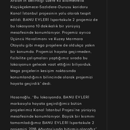
Arslan’ın belirttiği üzere 45 kilometrelik
Küçükçekmece-Sazlıdere-Durusu koridoru
Kanal İstanbul projesinin yolu olarak tespit
edildi. BANU EVLERİ Ispartakule 2 projemiz de
bu lokasyona 10 dakikalık bir yürüyüş
mesafesinde konumlanıyor. Projemiz ayrıca
Üçüncü Havalimanı ve Kuzey Marmara
Otoyolu gibi mega projelere de oldukça yakın
bir konumda. Projemizi hayata geçirmeden,
fizibilite çalışmaları yaptığımız sırada bu
lokasyonun gelecek vaat ettiğini biliyorduk.
Mega projelerin kesişim noktasında
konumlandığının bilincinde olarak projemizi
hayata geçirdik” dedi.
Hasanoğlu, “Bu lokasyonda, BANU EVLERİ
markasıyla hayata geçirdiğimiz bütün
projelerimiz Kanal İstanbul Projesi’ne yürüyüş
mesafesinde konumlanıyor. Büyük bir kısmını
tamamladığımız BANU EVLERİ Ispartakule 2
projemizi 2018 Ağustos’unda bitirmiş olacağız”