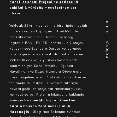
Kanal İstanbul Projesi’ne sadece 10
dakikalık yürüyüş mesafesinde yer
alıyor.
KENTSEL DÖNÜŞÜM
Yaklaşık 25 yıllık deneyimle birbirinden iddialı
projeleri ortaya koyan, inşaat sektöründeki
markalaşmanın öncü firması Hasanoğlu
İnşaat’ın BANU EVLERİ Ispartakule 2 projesi
Kükçekmece-Sazlıdere-Durusu koridorunda
hayata geçirilecek Kanal İstanbul Projesi’ne
sadece 10 dakikalık yürüyüş mesafesinde
konumlanıyor. Kanal İstanbul, Üçüncü
Havalimanı ve Kuzey Marmara Otoyolu gibi
mega projelere yakınlığıyla ön plana çıkan ve
toplamda 150 milyon TL yatırım tutarıyla
hayata geçirilen proje, yatırımcısına yüksek
kar vaat ediyor. Projenin lokasyonu hakkında
konuşan
Hasanoğlu İnşaat Yönetim
Kurulu Başkan Yardımcısı Haluk
Hasanoğlu
, “Ulaştırma Bakanımız Ahmet