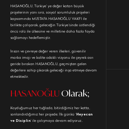
HASANOĞLU, Türkiye’ ye değer katan büyük
projelerinin yanı sıra, sosyal sorumluluk projeleri
kapsamında MUSTAFA HASANOĞLU VAKFI ile
birlikte çalışarak, geleceğin Türkiye’sinde üstlendiği
öncü rolü ile ülkesine ve milletine daha fazla fayda
sağlamayı hedeflemiştir.
İnsan ve çevreye değer veren ilkeleri, güvenilir
marka imajı ve kalite odaklı vizyonu ile çeyrek asrı
geride bırakan HASANOĞLU, geçmişten gelen
değerlere sahip çıkarak geleceği inşa etmeye devam
etmektedir.
HASANOĞLU
Olarak;
Koyduğumuz her tuğlada, bitirdiğimiz her katta,
sonlandırdığımız her projede; İlk günkü ‘
Heyecan
ve Disiplin
’ ile çalışmaya devam ediyoruz..