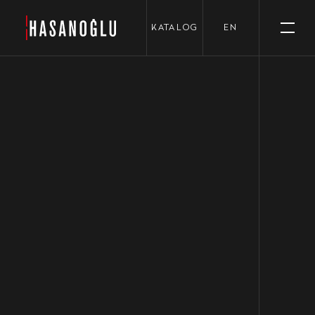
›
KATALOG
EN