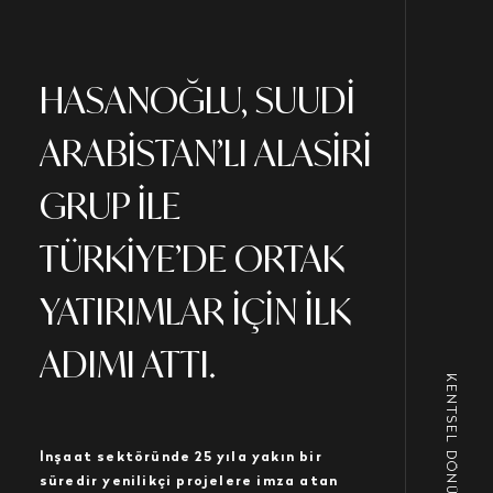
HASANOĞLU, SUUDİ
ARABİSTAN’LI ALASİRİ
GRUP İLE
TÜRKİYE’DE ORTAK
YATIRIMLAR İÇİN İLK
ADIMI ATTI.
KENTSEL DÖNÜŞÜM
İnşaat sektöründe 25 yıla yakın bir
süredir yenilikçi projelere imza atan