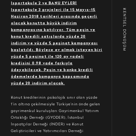
Ispartakule 2 ve BANU EVLERİ
KENTSEL DÖNÜŞÜM
Ispartakule 3 projeleri ile 15 Mayıs-15
Haziran 2018 tarihleri arasında geçerli
olacak konutta büyük indirim
kampanyasına katılıyor. Tüm peşin ve
konut kredili satışlarda yüzde 20
indirim ve yüzde 5 peşinat kampanyası
başlatıldı. Böylece ev almak isteyen biri
yüzde 5 peşinat ile 120 ay vadeli
kredisini 0.98 vade farkıyla
ödeyebilecek. Peşin ve banka kredili
ödemelerde kampanya kapsamında
yüzde 20 indirim olacak.
Konut kredilerinin psikolojik sınır olan yüzde
1’in altına çekilmesiyle Türkiye’nin önde gelen
gayrimenkul kuruluşları Gayrimenkul Yatırım
Ortaklığı Derneği (GYODER), İstanbul
İnşaatçılar Derneği (İNDER) ve Konut
Geliştiricileri ve Yatırımcıları Derneği