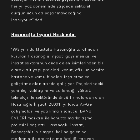
her yıl yaz döneminde yaşanan sektörel
durgunluğun da yaşanmayacağına
inanıyoruz” dedi.
Hasanoğlu İnşaat Hakkında:
1993 yılında Mustafa Hasanoğlu tarafından
kurulan Hasanoğlu İnşaat; gayrimenkul ve
inşaat sektörünün önde gelen isimlerinden biri
olarak; alt yapı projeleri, konut, ofis, üniversite,
hastane ve kamu binaları inşa etme ve
geliştirme alanlarında çalışıyor. Projelerindeki
yenilikçi yaklaşımı ve kullandığı yüksek
teknoloji ile sektöründe öncü firmalardan olan
Hasanoğlu İnşaat, 2000’li yıllarda Ar-Ge
çalışmaları ve yatırımları sonucu, BANU
EVLERİ markası ile konutta markalaşma
projesini başlattı. Hasanoğlu İnşaat,
Bahçeşehir’in simgesi haline gelen ve
markanın ilk projesi olma özelliği taşıyan