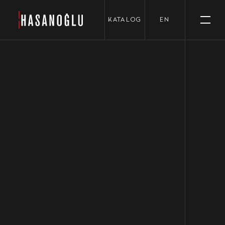
›
KATALOG
EN