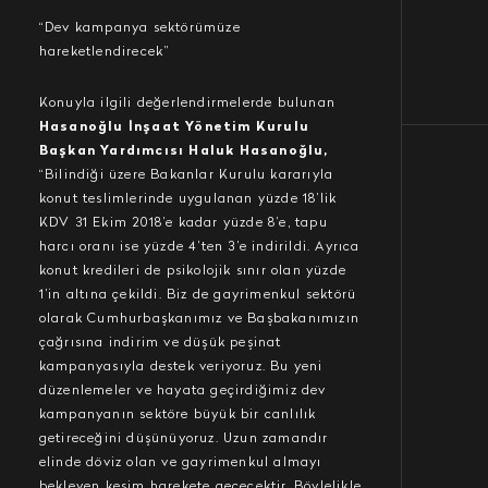
“Dev kampanya sektörümüze
hareketlendirecek”
Konuyla ilgili değerlendirmelerde bulunan
Hasanoğlu İnşaat Yönetim Kurulu
Başkan Yardımcısı Haluk Hasanoğlu,
“Bilindiği üzere Bakanlar Kurulu kararıyla
konut teslimlerinde uygulanan yüzde 18’lik
KDV 31 Ekim 2018’e kadar yüzde 8’e, tapu
harcı oranı ise yüzde 4’ten 3’e indirildi. Ayrıca
konut kredileri de psikolojik sınır olan yüzde
1’in altına çekildi. Biz de gayrimenkul sektörü
olarak Cumhurbaşkanımız ve Başbakanımızın
çağrısına indirim ve düşük peşinat
kampanyasıyla destek veriyoruz. Bu yeni
düzenlemeler ve hayata geçirdiğimiz dev
kampanyanın sektöre büyük bir canlılık
getireceğini düşünüyoruz. Uzun zamandır
elinde döviz olan ve gayrimenkul almayı
bekleyen kesim harekete geçecektir. Böylelikle