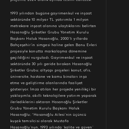
projemiz 2024 aralık ayında teslim edilecek.
1993 yılından bugüne gayrimenkul ve inşaat
sektöründe 10 milyar TL yatırımla 1 milyon
metrekare inşaat alanına ulaştıklarını belirten
Hasanoğlu Şirketler Grubu Yönetim Kurulu
Başkanı Haluk Hasanoğlu, 2000’li yıllarda
Bahçeşehir’in simgesi haline gelen Banu Evleri
projesiyle konutta markalaşma dönemine
geçildiğini vurguladı. Gayrimenkul ve inşaat
sektöründe 30 yılı geride bırakan Hasanoğlu
Şirketler Grubu; altyapı projeleri konut, ofis,
üniversite, hastane ve kamu binaları inşa
etme ve geliştirme alanlarında faaliyet
gösteriyor. İmza atılan her projede yenilikçi bir
yaklaşımla, akıllı teknolojilere yatırım yaparak
ilerlediklerini aktaran Hasanoğlu Şirketler
Grubu Yönetim Kurulu Başkanı Haluk
Hasanoğlu; “Hasanoğlu Ailesi’nin üçüncü
kuşak temsilcisi olarak Mustafa
Hasanoğlu’nun, 1993 yılında ‘kalite ve güven’