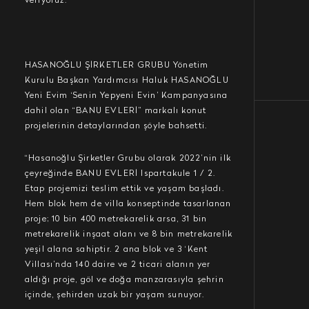
veriyoruz.’
HASANOĞLU ŞİRKETLER GRUBU Yönetim
Kurulu Başkan Yardımcısı Haluk HASANOĞLU
Yeni Evim ‘Senin Yepyeni Evin’ Kampanyasına
dahil olan “BANU EVLERİ” markalı konut
projelerinin detaylarından şöyle bahsetti.
“Hasanoğlu Şirketler Grubu olarak 2022’nin ilk
çeyreğinde BANU EVLERİ Ispartakule 1 / 2.
Etap projemizi teslim ettik ve yaşam başladı.
Hem blok hem de villa konseptinde tasarlanan
proje; 10 bin 400 metrekarelik arsa, 31 bin
metrekarelik inşaat alanı ve 8 bin metrekarelik
yeşil alana sahiptir. 2 ana blok ve 3 ‘Kent
Villası’nda 140 daire ve 2 ticari alanın yer
aldığı proje, göl ve doğa manzarasıyla şehrin
içinde, şehirden uzak bir yaşam sunuyor.