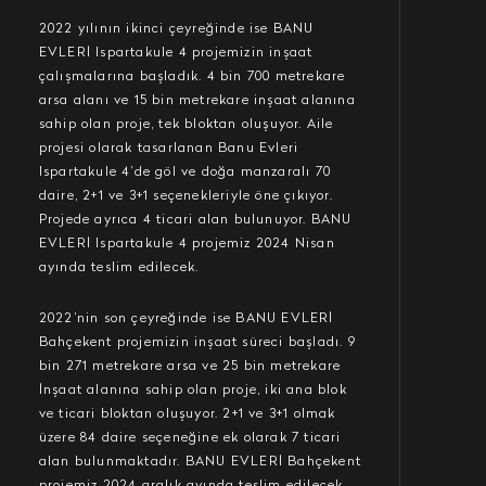
2022 yılının ikinci çeyreğinde ise BANU
EVLERİ Ispartakule 4 projemizin inşaat
çalışmalarına başladık. 4 bin 700 metrekare
arsa alanı ve 15 bin metrekare inşaat alanına
sahip olan proje, tek bloktan oluşuyor. Aile
projesi olarak tasarlanan Banu Evleri
Ispartakule 4’de göl ve doğa manzaralı 70
daire, 2+1 ve 3+1 seçenekleriyle öne çıkıyor.
Projede ayrıca 4 ticari alan bulunuyor. BANU
EVLERİ Ispartakule 4 projemiz 2024 Nisan
ayında teslim edilecek.
2022’nin son çeyreğinde ise BANU EVLERİ
Bahçekent projemizin inşaat süreci başladı. 9
bin 271 metrekare arsa ve 25 bin metrekare
İnşaat alanına sahip olan proje, iki ana blok
ve ticari bloktan oluşuyor. 2+1 ve 3+1 olmak
üzere 84 daire seçeneğine ek olarak 7 ticari
alan bulunmaktadır. BANU EVLERİ Bahçekent