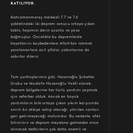
KATILIYOR.
Kahramanmaraş merkezli 7,7 ve 7,6
şiddetindeki iki deprem sonucu ortaya çıkan
tablo, hepimizi derin üzüntü ve yasa
boğmuştur. Öncelikle bu depremlerde
hayatlarını kaybedenlere Allah’tan rahmet,
yaralananlara acil şifalar, yakınlarına da
sabırlar dileriz.
Tüm yurttaşlarımız gibi, Hasanoğlu Şirketler
Grubu ve Mustafa Hasanoğlu Vakfı olarak;
deprem bölgelerine her türlü yardımı yapmak
için seferber olduk. Ancak en büyük
yardımların bile ortaya çıkan yıkım karşısında
sınırlı bir etkiye sahip olacağı, yitirilen canları
geri getirmeyeceği malumdur. Bu nedenle, afet
bilincinin ve deprem meydana gelmeden önce
alınacak tedbirlerin çok daha önemli ve