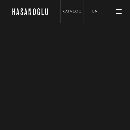
›
KATALOG
EN