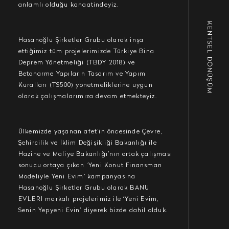
anlamlı olduğu kanaatindeyiz.
KENTSEL DÖNÜŞÜM
Hasanoğlu Şirketler Grubu olarak inşa
ettiğimiz tüm projelerimizde Türkiye Bina
Deprem Yönetmeliği (TBDY 2018) ve
Betonarme Yapıların Tasarım ve Yapım
Kuralları (TS500) yönetmeliklerine uygun
olarak çalışmalarımıza devam etmekteyiz.
Ülkemizde yaşanan afet’in öncesinde Çevre,
Şehircilik ve İklim Değişikliği Bakanlığı ile
Hazine ve Maliye Bakanlığı’nın ortak çalışması
sonucu ortaya çıkan ‘Yeni Konut Finansman
Modeliyle Yeni Evim’ kampanyasına
Hasanoğlu Şirketler Grubu olarak BANU
EVLERİ markalı projelerimiz ile ‘Yeni Evim,
Senin Yepyeni Evin’ diyerek bizde dahil olduk.