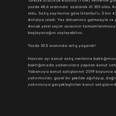
Türkiye İstatistik Kurumu (TÜİK) verilerine gö
yüzde 48,6 oranında
azalarak 61 355 oldu. K
oldu. Satış sayılarına göre İstanbul’u, 5 bin 
Antalya izledi. Yaz döneminin gelmesiyle ve y
Ancak yerel seçim sürecinin tamamlanmasıyla
başlayacağını söyleyebiliriz.
Yüzde 30,5 oranında artış yaşandı!
Haziran ayı konut satış verilerine baktığımız
baktığımızda yabancılara yapılan konut satış
Yabancıya konut satışlarının 2019 boyunca art
yatırımcıları, güzel bir şekilde ağırlayıp, doğr
yatırımcıya gerçekleştirilen konut satışların