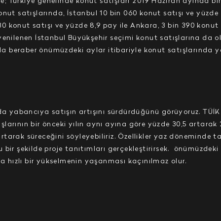
re; Türkiye genelinde konut satışları 2019 Haziran ayında bi
onut satışlarında, İstanbul 10 bin 060 konut satışı ve yüzde
430 konut satışı ve yüzde 8,9 pay ile Ankara, 3 bin 390 konut 
enilenen İstanbul Büyükşehir seçimi konut satışlarına da ol
 beraber önümüzdeki aylar itibariyle konut satışlarında ye
da yabancıya satışın artışını sürdürdüğünü görüyoruz. TÜİK’
larının bir önceki yılın aynı ayına göre yüzde 30,5 artarak
arak süreceğini söyleyebiliriz. Özellikler yaz döneminde tat
u bir şekilde proje tanıtımları gerçekleştirirsek.
önümüzdeki 
da hızlı bir yükselmenin yaşanması kaçınılmaz olur.