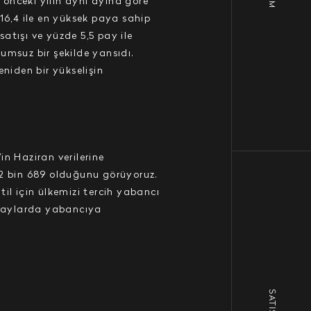
r önceki yılın aynı ayına göre
 16,4 ile en yüksek paya sahip
satışı ve yüzde 5,5 pay ile
umsuz bir şekilde yansıdı.
niden bir yükselişin
in Haziran verilerine
 2 bin 689 olduğunu görüyoruz.
il için ülkemizi tercih yabancı
aylarda yabancıya