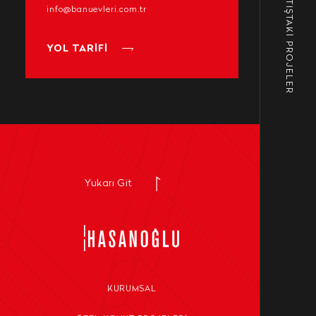
SATIŞTAKİ PROJELER
info@banuevleri.com.tr
YOL TARİFİ
Yukarı Git
KURUMSAL