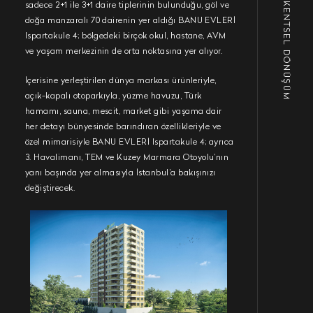
KENTSEL DÖNÜŞÜM
sadece 2+1 ile 3+1 daire tiplerinin bulunduğu, göl ve
doğa manzaralı 70 dairenin yer aldığı BANU EVLERİ
Ispartakule 4; bölgedeki birçok okul, hastane, AVM
ve yaşam merkezinin de orta noktasına yer alıyor.
İçerisine yerleştirilen dünya markası ürünleriyle,
açık-kapalı otoparkıyla, yüzme havuzu, Türk
hamamı, sauna, mescit, market gibi yaşama dair
her detayı bünyesinde barındıran özellikleriyle ve
özel mimarisiyle BANU EVLERİ Ispartakule 4; ayrıca
3. Havalimanı, TEM ve Kuzey Marmara Otoyolu’nın
yanı başında yer almasıyla İstanbul’a bakışınızı
değiştirecek.