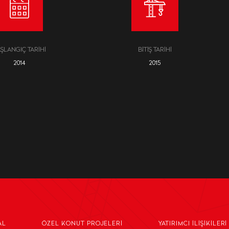
ŞLANGIÇ TARIHI
BITIŞ TARIHI
2014
2015
AL
ÖZEL KONUT PROJELERI
YATIRIMCI İLIŞIKILERI