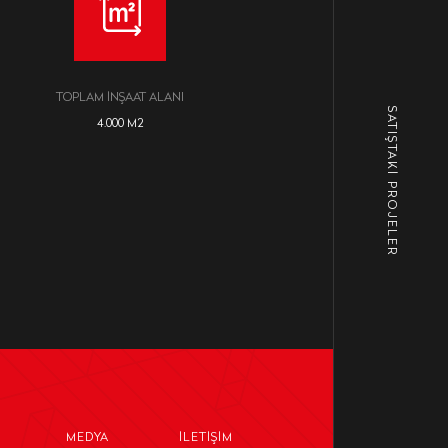
TOPLAM İNŞAAT ALANI
SATIŞTAKİ PROJELER
4.000 M2
MEDYA
İLETIŞIM