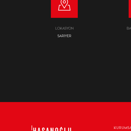
LOKASYON
BA
SARIYER
KURUMS