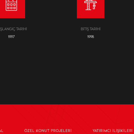
ŞLANGIÇ TARIHI
BITIŞ TARIHI
1997
1998
AL
ÖZEL KONUT PROJELERI
YATIRIMCI İLIŞIKILERI