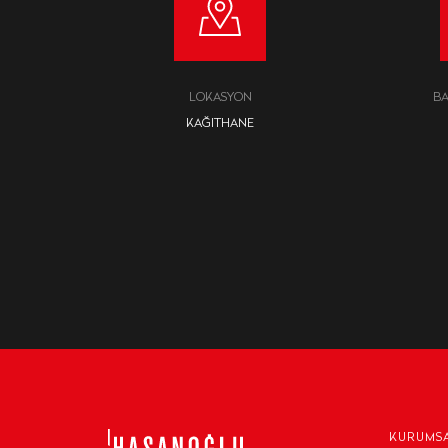
LOKASYON
BA
KAĞITHANE
KURUMS