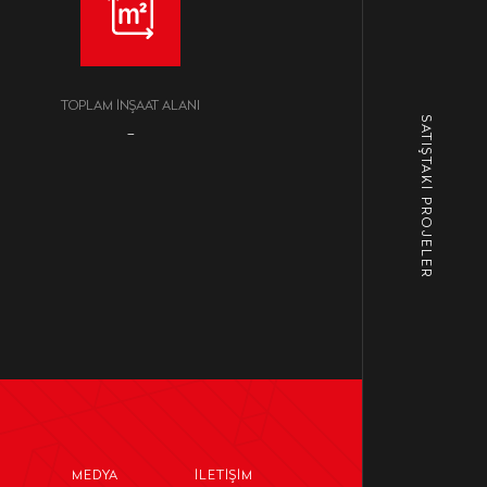
TOPLAM İNŞAAT ALANI
SATIŞTAKİ PROJELER
–
MEDYA
İLETIŞIM