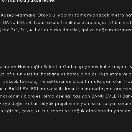
n ortasında yükselecek
ve Kuzey Marmara Otoyolu, yapımı tamamlanacak metro hatt
 BANU EVLERİ Ispartakule 1’in ikinci etap projesi 31 bin met
jede 2+1, 3+1, 4+1 ve dubleks daireler, göl ve doğa manzarası
kurulan Hasanoğlu Şirketler Grubu; gayrimenkul ve inşaat 
onut, ofis, üniversite, hastane ve kamu binaları inşa etme ve g
ığı yüksek teknoloji ile sektöründe öncü firmalardan olan Has
nucu, BANU EVLERİ markası ile konutta markalaşma projesini
 markanın ilk projesi olma özelliği taşıyan BANU EVLERİ Bahç
ye’ye değer katan büyük projelerinin yanı sıra, sosyal soru
n eğitim, çevre, kültür, sanat ve sağlık alanlarında yapıla