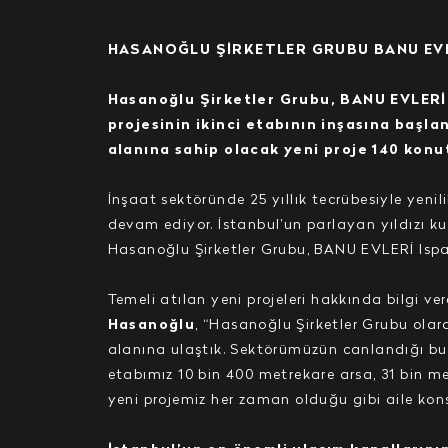
HASANOĞLU ŞİRKETLER GRUBU BANU EVLER
Hasanoğlu Şirketler Grubu, BANU EVLERİ 
projesinin ikinci etabının inşasına başla
alanına sahip olacak yeni proje 140 konu
İnşaat sektöründe 25 yıllık tecrübesiyle yeni
devam ediyor. İstanbul’un parlayan yıldızı k
Hasanoğlu Şirketler Grubu, BANU EVLERİ Ispart
Temeli atılan yeni projeleri hakkında bilgi ve
Hasanoğlu
, “Hasanoğlu Şirketler Grubu ola
alanına ulaştık. Sektörümüzün canlandığı bu
etabımız 10 bin 400 metrekare arsa, 31 bin m
yeni projemiz her zaman olduğu gibi aile kon