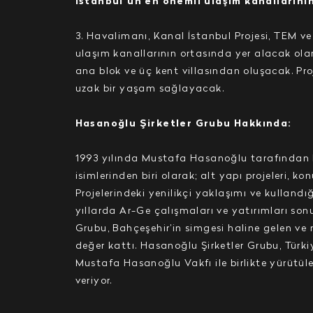
İstanbul’un en önemli ulaşım kanallarını
3. Havalimanı, Kanal İstanbul Projesi, TEM 
ulaşım kanallarının ortasında yer alacak olan
ana blok ve üç kent villasından oluşacak. Pro
uzak bir yaşam sağlayacak.
Hasanoğlu Şirketler Grubu Hakkında:
1993 yılında Mustafa Hasanoğlu tarafından 
isimlerinden biri olarak; alt yapı projeleri, k
Projelerindeki yenilikçi yaklaşımı ve kulland
yıllarda Ar-Ge çalışmaları ve yatırımları so
Grubu, Bahçeşehir’in simgesi haline gelen ve
değer kattı. Hasanoğlu Şirketler Grubu, Türki
Mustafa Hasanoğlu Vakfı ile birlikte yürütüle
veriyor.