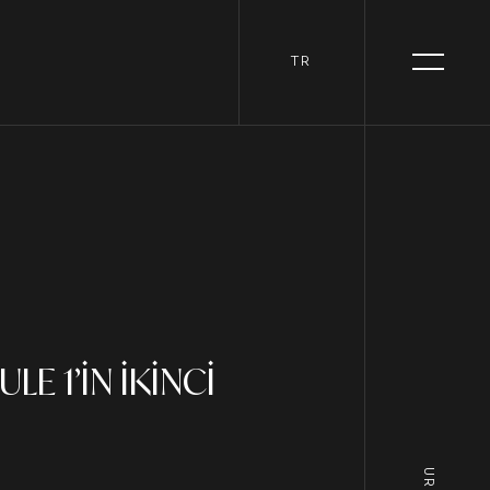
TR
E 1’İN İKİNCİ