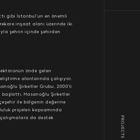
ı gibi İstanbul’un en önemli
rekare inşaat alanı üzerinde iki
yla şehrin içinde şehirden
sektörünün önde gelen
eliştirme alanlarında çalışıyor.
anoğlu Şirketler Grubu, 2000’li
 başlattı. Hasanoğlu Şirketler
eşehir ile bölgenin değerine
mluluk projeleri kapsamında
PROJECTS ON SALE
n çalışmalara da destek