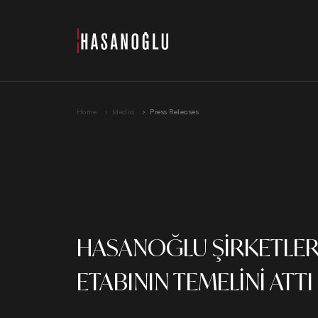
›
Home
Media
Press Releases
HASANOĞLU ŞİRKETLER G
ETABININ TEMELİNİ ATTI