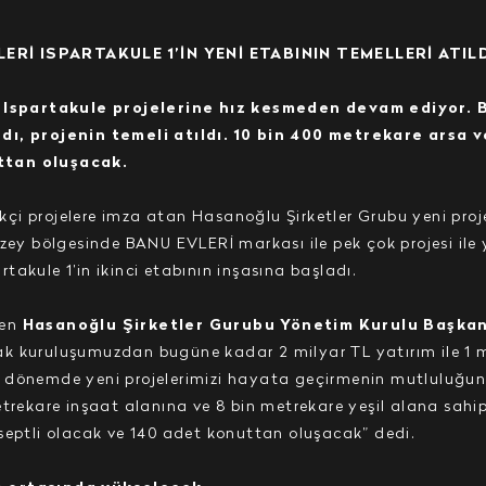
İ ISPARTAKULE 1’İN YENİ ETABININ TEMELLERİ ATIL
Ispartakule projelerine hız kesmeden devam ediyor. 
ndı, projenin temeli atıldı. 10 bin 400 metrekare arsa 
ttan oluşacak.
likçi projelere imza atan Hasanoğlu Şirketler Grubu yeni pro
uzey bölgesinde BANU EVLERİ markası ile pek çok projesi ile
akule 1’in ikinci etabının inşasına başladı.
ren
Hasanoğlu Şirketler Gurubu Yönetim Kurulu Başkan
rak kuruluşumuzdan bugüne kadar 2 milyar TL yatırım ile 1 
 dönemde yeni projelerimizi hayata geçirmenin mutluluğunu
etrekare inşaat alanına ve 8 bin metrekare yeşil alana sahip
septli olacak ve 140 adet konuttan oluşacak” dedi.