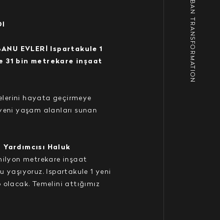
URBAN TRANSFORMATION
DI
BANU EVLERİ Ispartakule 1
ve 31 bin metrekare inşaat
jelerini hayata geçirmeye
 yeni yaşam alanları sunan
 Yardımcısı Haluk
milyon metrekare inşaat
 yaşıyoruz. Ispartakule 1 yeni
 olacak. Temelini attığımız